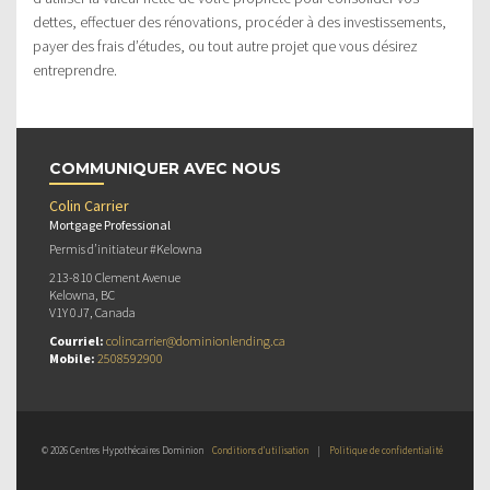
dettes, effectuer des rénovations, procéder à des investissements,
payer des frais d’études, ou tout autre projet que vous désirez
entreprendre.
COMMUNIQUER AVEC NOUS
Colin Carrier
Mortgage Professional
Permis d’initiateur #Kelowna
213-810 Clement Avenue
Kelowna, BC
V1Y 0J7, Canada
Courriel:
colincarrier@dominionlending.ca
Mobile:
2508592900
© 2026 Centres Hypothécaires Dominion
Conditions d’utilisation
|
Politique de confidentialité