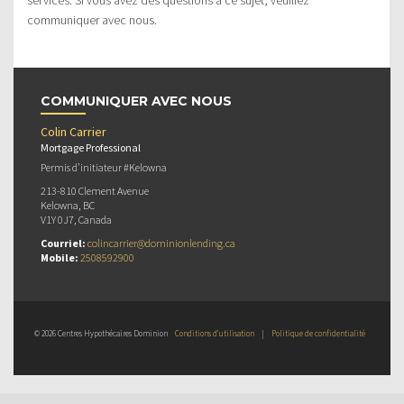
communiquer avec nous.
COMMUNIQUER AVEC NOUS
Colin Carrier
Mortgage Professional
Permis d’initiateur #Kelowna
213-810 Clement Avenue
Kelowna, BC
V1Y 0J7, Canada
Courriel:
colincarrier@dominionlending.ca
Mobile:
2508592900
© 2026 Centres Hypothécaires Dominion
Conditions d’utilisation
|
Politique de confidentialité